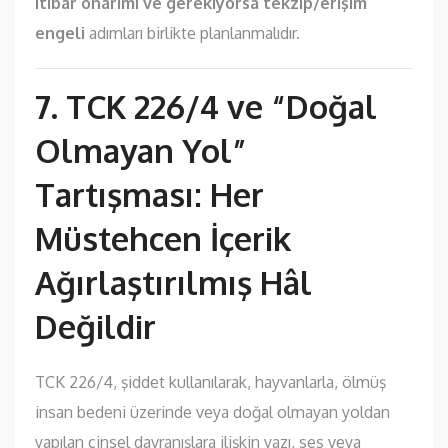
itibar onarımı ve gerekiyorsa tekzip/erişim
engeli
adımları birlikte planlanmalıdır.
7. TCK 226/4 ve “Doğal
Olmayan Yol”
Tartışması: Her
Müstehcen İçerik
Ağırlaştırılmış Hâl
Değildir
TCK 226/4, şiddet kullanılarak, hayvanlarla, ölmüş
insan bedeni üzerinde veya doğal olmayan yoldan
yapılan cinsel davranışlara ilişkin yazı, ses veya