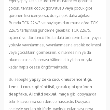
Eğer yapay zeka ile üretilen müstehcen görüntü
çocuk, temsili çocuk görüntüsü veya çocuk gibi
görünen kişi içeriyorsa, dosya çok daha ağırlaşır.
Burada TCK 226/3 ve paylaşım durumuna göre TCK
226/5 tartışması gündeme gelebilir. TCK 226/5,
üçüncü ve dördüncü fıkralardaki ürünlerin basın-yayın
yoluyla yayınlanması, yayınlanmasına aracılık edilmesi
veya çocukların görmesinin, dinlemesinin ya da
okumasının sağlanması hâlinde altı yıldan on yıla
kadar hapis cezası öngörmektedir.
Bu sebeple
yapay zeka çocuk müstehcenliği
,
temsili çocuk görüntüsü
,
çocuk gibi görünen
deepfake
,
AI child sexual image
gibi dosyalarda
teknik savunma son derece hassastır. Dosyada
aceleyle verilen bir ifade, yanlış kurulan savunma