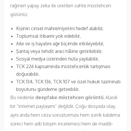
rağmen yapay zeka ile üretilen sahte müstehcen
görüntü;
Kişinin cinsel mahremiyetini hedef alabilir,
Toplumsal itibarını yok edebilir,
Aile ve iş hayatını ağır biçimde etkileyebilir,
Şantaj veya tehdit aracı hâline getirilebilir,
Sosyal medya üzerinden hızla yayılabilir,
TCK 226 kapsamında müstehcenlik tartışması
doğurabilir,
TCK 134, TCK 136, TCK 107 ve özel hukuk tazminatı
boyutunu gündeme getirebilir.
Bu nedenle
deepfake müstehcen görüntü
, klasik
bir “internet paylaşımı” değildir. Çoğu dosyada olay,
aynı anda hem ceza soruşturması hem içerik kaldırma
süreci hem adli bilişim incelemesi hem de maddi-