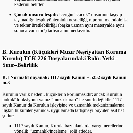
kaderini belirler.
Çocuk unsuru tespiti:
İçeriğin “çocuk” unsurunu taşıyıp
taşımadığı; tespit yönteminin nesnelliği, raporun metodolojisi
ve tekrar üretilebilirliği (başka uzman aynı materyalde aynı
sonuca varır mı?) tartışmanın merkezidir.
B. Kurulun (Küçükleri Muzır Neşriyattan Koruma
Kurulu) TCK 226 Dosyalarındaki Rolü: Yetki–
Sınır–Belirlilik
B.1 Normatif dayanak: 1117 sayılı Kanun + 5252 sayılı Kanun
m.3
Kurulun varlık nedeni, küçüklerin korunmasıdır; ancak Kurulun
hukukî fonksiyonu yalnız “muzır kararı” ile sınırlı değildir. 1117
sayılı Kanun’da Kurulun işleyişine ve uzmanlık mekanizmalarına
ilişkin hükümler yanında, uygulamada tartışmayı büyüten asıl hat
şudur:
1117 sayılı Kanun, Kurula bazı alanlarda yargı mercilerine
yönelik “uzmanlık/inceleme” rolü atfeder.