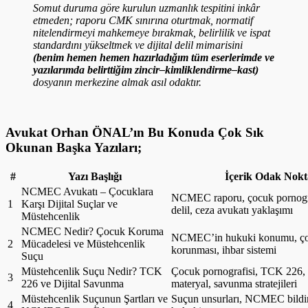
Somut duruma göre kurulun uzmanlık tespitini inkâr
etmeden; raporu CMK sınırına oturtmak, normatif
nitelendirmeyi mahkemeye bırakmak, belirlilik ve ispat
standardını yükseltmek ve dijital delil mimarisini
(benim hemen hemen hazırladığım tüm eserlerimde ve
yazılarımda belirttiğim zincir–kimliklendirme–kast)
dosyanın merkezine almak asıl odaktır.
Avukat Orhan ÖNAL’ın Bu Konuda Çok Sık
Okunan Başka Yazıları;
#
Yazı Başlığı
İçerik Odak Nokt
NCMEC Avukatı – Çocuklara
NCMEC raporu, çocuk pornograf
1
Karşı Dijital Suçlar ve
delil, ceza avukatı yaklaşımı
Müstehcenlik
NCMEC Nedir? Çocuk Koruma
NCMEC’in hukuki konumu, ço
2
Mücadelesi ve Müstehcenlik
korunması, ihbar sistemi
Suçu
Müstehcenlik Suçu Nedir? TCK
Çocuk pornografisi, TCK 226, d
3
226 ve Dijital Savunma
materyal, savunma stratejileri
Müstehcenlik Suçunun Şartları ve
Suçun unsurları, NCMEC bildir
4