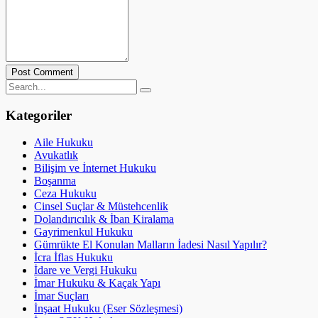
Post Comment
Kategoriler
Aile Hukuku
Avukatlık
Bilişim ve İnternet Hukuku
Boşanma
Ceza Hukuku
Cinsel Suçlar & Müstehcenlik
Dolandırıcılık & İban Kiralama
Gayrimenkul Hukuku
Gümrükte El Konulan Malların İadesi Nasıl Yapılır?
İcra İflas Hukuku
İdare ve Vergi Hukuku
İmar Hukuku & Kaçak Yapı
İmar Suçları
İnşaat Hukuku (Eser Sözleşmesi)