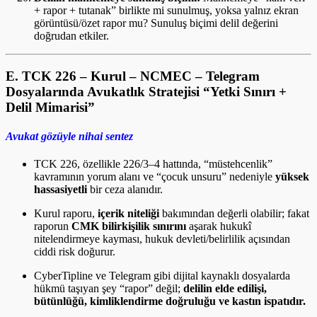
+ rapor + tutanak” birlikte mi sunulmuş, yoksa yalnız ekran
görüntüsü/özet rapor mu? Sunuluş biçimi delil değerini
doğrudan etkiler.
E. TCK 226 – Kurul – NCMEC – Telegram
Dosyalarında Avukatlık Stratejisi “Yetki Sınırı +
Delil Mimarisi”
Avukat gözüyle nihai sentez
TCK 226, özellikle 226/3–4 hattında, “müstehcenlik”
kavramının yorum alanı ve “çocuk unsuru” nedeniyle
yüksek
hassasiyetli
bir ceza alanıdır.
Kurul raporu,
içerik niteliği
bakımından değerli olabilir; fakat
raporun
CMK bilirkişilik sınırını
aşarak hukukî
nitelendirmeye kayması, hukuk devleti/belirlilik açısından
ciddi risk doğurur.
CyberTipline ve Telegram gibi dijital kaynaklı dosyalarda
hükmü taşıyan şey “rapor” değil;
delilin elde edilişi,
bütünlüğü, kimliklendirme doğruluğu ve kastın ispatıdır.