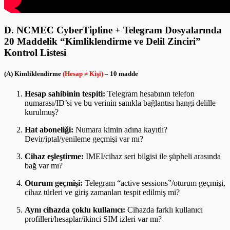
D. NCMEC CyberTipline + Telegram Dosyalarında
20 Maddelik “Kimliklendirme ve Delil Zinciri”
Kontrol Listesi
(A) Kimliklendirme
(Hesap ≠ Kişi)
– 10 madde
Hesap sahibinin tespiti:
Telegram hesabının telefon
numarası/ID’si ve bu verinin sanıkla bağlantısı hangi delille
kurulmuş?
Hat aboneliği:
Numara kimin adına kayıtlı?
Devir/iptal/yenileme geçmişi var mı?
Cihaz eşleştirme:
IMEI/cihaz seri bilgisi ile şüpheli arasında
bağ var mı?
Oturum geçmişi:
Telegram “active sessions”/oturum geçmişi,
cihaz türleri ve giriş zamanları tespit edilmiş mi?
Aynı cihazda çoklu kullanıcı:
Cihazda farklı kullanıcı
profilleri/hesaplar/ikinci SIM izleri var mı?