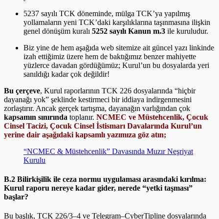
5237 sayılı TCK döneminde, mülga TCK’ya yapılmış
yollamaların yeni TCK’daki karşılıklarına taşınmasına ilişkin
genel dönüşüm kuralı
5252 sayılı Kanun m.3
ile kuruludur.
Biz yine de hem aşağıda web sitemize ait güncel yazı linkinde
izah ettiğimiz üzere hem de baktığımız benzer mahiyette
yüzlerce davadan gördüğümüz; Kurul’un bu dosyalarda yeri
sanıldığı kadar çok değildir!
Bu çerçeve
, Kurul raporlarının TCK 226 dosyalarında “hiçbir
dayanağı yok” şeklinde kestirmeci bir iddiaya indirgenmesini
zorlaştırır. Ancak gerçek tartışma, dayanağın varlığından çok
kapsamın sınırında
toplanır.
NCMEC ve Müstehcenlik, Çocuk
Cinsel Tacizi, Çocuk Cinsel İstismarı Davalarında Kurul’un
yerine dair aşağıdaki kapsamlı yazımıza göz atın;
“NCMEC & Müstehcenlik” Davasında Muzır Neşriyat
Kurulu
B.2 Bilirkişilik ile ceza normu uygulaması arasındaki kırılma:
Kurul raporu nereye kadar gider, nerede “yetki taşması”
başlar?
Bu başlık, TCK 226/3–4 ve Telegram–CyberTipline dosyalarında