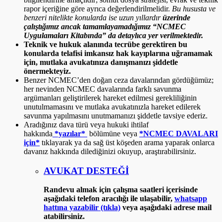
rapor içeriğine göre ayrıca değerlendirilmelidir.
Bu hususta ve
benzeri nitelikte konularda ise uzun yıllardır
üzerinde
çalıştığımız ancak tamamlayamadığımız “NCMEC
Uygulamaları Kitabında” da detaylıca yer verilmektedir.
Teknik ve hukuk alanında tecrübe gerektiren bu
konularda telafisi imkansız hak kayıplarına uğramamak
için, mutlaka avukatınıza danışmanızı şiddetle
önermekteyiz.
Benzer NCMEC’den doğan ceza davalarından gördüğümüz;
her nevinden NCMEC davalarında farklı savunma
argümanları geliştirilerek hareket edilmesi gerekliliğinin
unutulmamasını ve mutlaka avukatınızla hareket edilerek
savunma yapılmasını unutmamanızı şiddetle tavsiye ederiz.
Aradığınız dava türü veya hukuki ihtilaf
hakkında
*yazılar*
bölümüne veya
*NCMEC DAVALARI
için*
tıklayarak ya da sağ üst köşeden arama yaparak onlarca
davanız hakkında dilediğinizi okuyup, araştırabilirsiniz.
AVUKAT DESTEĞİ
Randevu almak için çalışma saatleri içerisinde
aşağıdaki telefon aracılığı ile ulaşabilir,
whatsapp
hattına yazabilir (tıkla)
veya aşağıdaki adrese mail
atabilirsiniz.