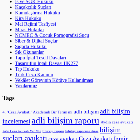
İş ve SGK Hukuku
Kaçakçılık Suçları
Kamulaştırma Hukuku
Kira Hukuku
Mal Rejimi Tasfiyesi
Miras Hukuku
NCMEC & Çocuk Pornografisi Suçu
Siber & Dijital Suçlar
Sigorta Hukuku
Sık Okunanlar
Tapu İptal Tescil Davaları
Tasarrufun İptali Davası İİK277
Tıp Hukuku
Türk Ceza Kanunu
Vekâlet Görevinin Kötüye Kullanılması
Yazılarımız
Tags
adli bilişim
adli bilişim
4. "Ceza Avukatı" Akademik Bir Terim mi
adli bilişim raporu
incelemesi
Aydın ceza avukatı
bilişim
Ağır Ceza Avukatı Var Mı?
bilirkişi raporu
bilirkişi raporuna itiraz
suçları avukatı
Ceza Avukatı İzmir
ceza avukatı