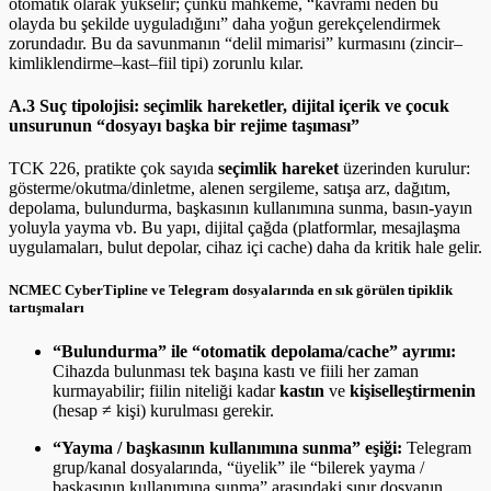
otomatik olarak yükselir; çünkü mahkeme, “kavramı neden bu
olayda bu şekilde uyguladığını” daha yoğun gerekçelendirmek
zorundadır. Bu da savunmanın “delil mimarisi” kurmasını (zincir–
kimliklendirme–kast–fiil tipi) zorunlu kılar.
A.3 Suç tipolojisi: seçimlik hareketler, dijital içerik ve çocuk
unsurunun “dosyayı başka bir rejime taşıması”
TCK 226, pratikte çok sayıda
seçimlik hareket
üzerinden kurulur:
gösterme/okutma/dinletme, alenen sergileme, satışa arz, dağıtım,
depolama, bulundurma, başkasının kullanımına sunma, basın-yayın
yoluyla yayma vb. Bu yapı, dijital çağda (platformlar, mesajlaşma
uygulamaları, bulut depolar, cihaz içi cache) daha da kritik hale gelir.
NCMEC CyberTipline ve Telegram dosyalarında en sık görülen tipiklik
tartışmaları
“Bulundurma” ile “otomatik depolama/cache” ayrımı:
Cihazda bulunması tek başına kastı ve fiili her zaman
kurmayabilir; fiilin niteliği kadar
kastın
ve
kişiselleştirmenin
(hesap ≠ kişi) kurulması gerekir.
“Yayma / başkasının kullanımına sunma” eşiği:
Telegram
grup/kanal dosyalarında, “üyelik” ile “bilerek yayma /
başkasının kullanımına sunma” arasındaki sınır dosyanın