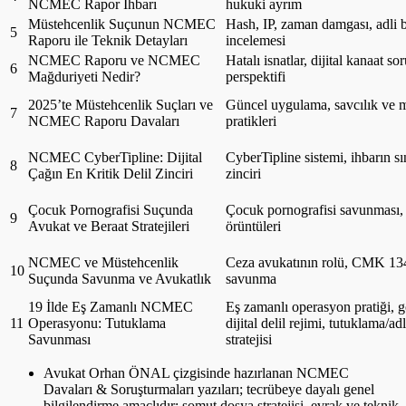
NCMEC Rapor İhbarı
hukuki ayrım
Müstehcenlik Suçunun NCMEC
Hash, IP, zaman damgası, adli b
5
Raporu ile Teknik Detayları
incelemesi
NCMEC Raporu ve NCMEC
Hatalı isnatlar, dijital kanaat 
6
Mağduriyeti Nedir?
perspektifi
2025’te Müstehcenlik Suçları ve
Güncel uygulama, savcılık ve
7
NCMEC Raporu Davaları
pratikleri
NCMEC CyberTipline: Dijital
CyberTipline sistemi, ihbarın sını
8
Çağın En Kritik Delil Zinciri
zinciri
Çocuk Pornografisi Suçunda
Çocuk pornografisi savunması, 
9
Avukat ve Beraat Stratejileri
örüntüleri
NCMEC ve Müstehcenlik
Ceza avukatının rolü, CMK 134,
10
Suçunda Savunma ve Avukatlık
savunma
19 İlde Eş Zamanlı NCMEC
Eş zamanlı operasyon pratiği, g
11
Operasyonu: Tutuklama
dijital delil rejimi, tutuklama/ad
Savunması
stratejisi
Avukat Orhan ÖNAL çizgisinde hazırlanan NCMEC
Davaları & Soruşturmaları yazıları; tecrübeye dayalı genel
bilgilendirme amaçlıdır; somut dosya stratejisi, evrak ve teknik