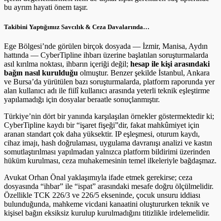
bu ayrım hayati önem taşır.
Takibini Yaptığımız Savcılık & Ceza Davalarında…
Ege Bölgesi’nde görülen birçok dosyada — İzmir, Manisa, Aydın
hattında — CyberTipline ihbarı üzerine başlatılan soruşturmalarda
asıl kırılma noktası, ihbarın içeriği değil;
hesap ile kişi arasındaki
bağın nasıl kurulduğu
olmuştur. Benzer şekilde İstanbul, Ankara
ve Bursa’da yürütülen bazı soruşturmalarda, platform raporunda yer
alan kullanıcı adı ile fiilî kullanıcı arasında yeterli teknik eşleştirme
yapılamadığı için dosyalar beraatle sonuçlanmıştır.
Türkiye’nin dört bir yanında karşılaşılan örnekler göstermektedir ki;
CyberTipline kaydı bir “işaret fişeği”dir, fakat mahkûmiyet için
aranan standart çok daha yüksektir. IP eşleşmesi, oturum kaydı,
cihaz imajı, hash doğrulaması, uygulama davranışı analizi ve kastın
somutlaştırılması yapılmadan yalnızca platform bildirimi üzerinden
hüküm kurulması, ceza muhakemesinin temel ilkeleriyle bağdaşmaz.
Avukat Orhan Önal yaklaşımıyla ifade etmek gerekirse; ceza
dosyasında “ihbar” ile “ispat” arasındaki mesafe doğru ölçülmelidir.
Özellikle TCK 226/3 ve 226/5 ekseninde, çocuk unsuru iddiası
bulunduğunda, mahkeme vicdani kanaatini oluştururken teknik ve
kişisel bağın eksiksiz kurulup kurulmadığını titizlikle irdelemelidir.