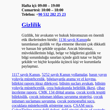
Hafta içi: 09:00 – 19:00
Cumartesi: 10:00 – 18:00
Telefon:
+
90 532 282 25 23
Gizlilik
Gizlilik, bir avukatın ve hukuk büromuzun en önemli
etik ilkelerinden biridir;
1136 sayılı Kanun
da
tanımlanan gizlilik ve ifşa etmeme ilkesini çok dikkatli
ve hassas bir şekilde uygular. Ancak büromuz,
müvekkillerinin bilgi, belge ve bilgilerini gizlilik ve
bilgi sorumluluğu sınırları içinde gizli tutar ve hiçbir
şekilde ve hiçbir koşulda üçüncü kişi ve kurumlarla
paylaşmaz.
1117 sayılı Kanun
,
5252 sayılı Kanun yollamalar
,
basın yayın
yoluyla müstehcenlik
,
bilgisayarda arama ve el koyma
,
bilirkişi raporu itiraz dilekçesi
,
bilişim suçları avukatı
,
bilişim
yoluyla müstehcenlik
,
ceza hukukunda belirlilik ilkesi
,
cihaz
inceleme raporu
,
CMK 134 dijital arama
,
çocuk içerik tespiti
bilirkişilik
,
çocuk istismarı iddiası savunma stratejisi
,
çocuk
istismarı suçlaması savunma
,
çocuk pornografisi suçu
,
çocuklara müstehcenlik gösterme suçu
,
CSAM suçu
,
CyberTipline rapor delil değeri
,
delil zinciri chain of custody
,