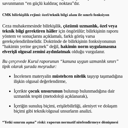
savunmanın “en güçlü kaldıraç noktası”dır.
CMK bilirkişilik rejimi: özel/teknik bilgi alanı ile sınırlı fonksiyon
Ceza muhakemesinde bilirkişilik,
çözümü uzmanlık, özel veya
teknik bilgi gerektiren hâller
için öngörülür; bilirkişinin raporu
yöntem ve sonuçlarını açıklamalı, farklı görüş varsa
gerekçelendirilmelidir. Doktrinde de bilirkişinin fonksiyonunun
“hakimin yerine geçmek” değil,
hakimin norm uygulamasına
elverişli olgusal zemini aydınlatmak
olduğu vurgulanır.
Bu çerçevede Kurul raporunun “kanuna uygun uzmanlık sınırı”
tipik olarak şurada meşrudur:
İncelenen materyalin
müstehcen nitelik
taşıyıp taşımadığına
ilişkin olgusal değerlendirme,
İçerikte
çocuk unsurunun
bulunup bulunmadığına dair
uzmanlık tespiti (metodoloji açıklanarak),
İçeriğin sunuluş biçimi, erişilebilirliği, aleniyet ve dolaşım
biçimi gibi teknik/olgusal unsurların analizi.
“Yetki sınırını aşma” riski: raporun normatif nitelendirmeye dönüşmesi