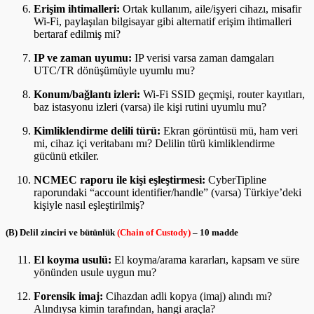
Erişim ihtimalleri:
Ortak kullanım, aile/işyeri cihazı, misafir
Wi-Fi, paylaşılan bilgisayar gibi alternatif erişim ihtimalleri
bertaraf edilmiş mi?
IP ve zaman uyumu:
IP verisi varsa zaman damgaları
UTC/TR dönüşümüyle uyumlu mu?
Konum/bağlantı izleri:
Wi-Fi SSID geçmişi, router kayıtları,
baz istasyonu izleri (varsa) ile kişi rutini uyumlu mu?
Kimliklendirme delili türü:
Ekran görüntüsü mü, ham veri
mi, cihaz içi veritabanı mı? Delilin türü kimliklendirme
gücünü etkiler.
NCMEC raporu ile kişi eşleştirmesi:
CyberTipline
raporundaki “account identifier/handle” (varsa) Türkiye’deki
kişiyle nasıl eşleştirilmiş?
(B) Delil zinciri ve bütünlük
(Chain of Custody)
– 10 madde
El koyma usulü:
El koyma/arama kararları, kapsam ve süre
yönünden usule uygun mu?
Forensik imaj:
Cihazdan adli kopya (imaj) alındı mı?
Alındıysa kimin tarafından, hangi araçla?