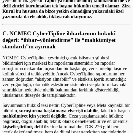
yere oturtmak gerekir:
rapor yardımcı delildir; kimliklendirme ve
delil zinciri kurulmadan tek başına hükmün temeli olamaz. Zira
Kurul bu hususta da bizce yetkin olmadığını yukarıdaki özel
yazımızda da ele aldık, tıklayarak okuyunuz.
C. NCMEC CyberTipline ihbarlarının hukukî
değeri: “ihbar–yönlendirme” ile “mahkûmiyet
standardı”nı ayırmak
NCMEC CyberTipline, çevrimiçi çocuk istismarı şüphesi
bildirimleri için merkezi bir raporlama sistemidir; bu raporlar
soruşturma makamları açısından bir başlangıç verisi niteliği taşır ve
kolluk sürecini tetikleyebilir. Ancak CyberTipline raporlarının her
zaman doğrudan “aksiyon alınabilir” ve eksiksiz içerik sunmadığı;
veri yoğunluğu, otomatik eşleştirme sistemleri ve platform kaynaklı
sınırlılıklar nedeniyle nitelik bakımından farklılık gösterebildiği
uluslararası düzeyde de tartışılmaktadır.
Savunmanın hukukî tezi nettir: CyberTipline veya Meta kaynaklı bir
bildirim,
soruşturma başlatmaya elverişli olabilir
, fakat tek başına
mahkûmiyet için yeterli değildir
. Ceza yargılamasında hüküm;
bağımsız, doğrulanabilir, teknik olarak denetlenebilir ve en önemlisi
kişiselleştirilmiş delil
üzerine kurulmalıdır. TCK 226 gibi hem
içerik değerlendirmesi hem de dijital ispat gerektiren suç tiplerinde