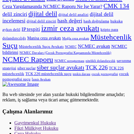
CMK 134
Ceza Yargılamasında NCMEC Raporu Ne İşe Yarar?
dijital delil
delil zinciri
dijital delil
dijital delil analizi
incelemesi
hash değeri
dijital delil zinciri
hash doğrulama
hukuka
izmir ceza avukatı
IP tespiti
aykırı delil
kripto para
Müstehcenlik
dolandırıcılığı
Manisa ceza avukatı
Muğla ceza avukatı
Suçu
NCMEC avukatı
NCMEC
Müstehcenlik Suçu Avukatı
NCMEC
bildirimi
NCMEC Davaları (Çocuk Pornografisi Kapsamında Müstehcenlik)
NCMEC Raporu
savunma
NCMEC soruşturması
nitelikli dolandırıcılık
siber suçlar avukatı
TCK 226
siber suçlar
TCK 226
stratejisi
müstehcenlik
çocuk
TCK 226 müstehcenlik suçu
çocuk pornografisi
tenkis davası
pornografisi suçu
İzmir Avukatı
Bu web sitesinde yer alan yazılar hukuki bilgilendirme amaçlıdır;
reklam, iş sağlama veya ticari amaç gütmemektedir.
Çalışma Alanlarımız
Gayrimenkul Hukuku
Fikri Mülkiyet Hukuku
Ceza Hukuku