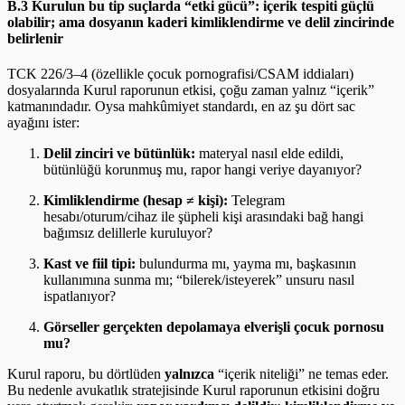
B.3 Kurulun bu tip suçlarda “etki gücü”: içerik tespiti güçlü
olabilir; ama dosyanın kaderi kimliklendirme ve delil zincirinde
belirlenir
TCK 226/3–4 (özellikle çocuk pornografisi/CSAM iddiaları)
dosyalarında Kurul raporunun etkisi, çoğu zaman yalnız “içerik”
katmanındadır. Oysa mahkûmiyet standardı, en az şu dört sac
ayağını ister:
Delil zinciri ve bütünlük:
materyal nasıl elde edildi,
bütünlüğü korunmuş mu, rapor hangi veriye dayanıyor?
Kimliklendirme (hesap ≠ kişi):
Telegram
hesabı/oturum/cihaz ile şüpheli kişi arasındaki bağ hangi
bağımsız delillerle kuruluyor?
Kast ve fiil tipi:
bulundurma mı, yayma mı, başkasının
kullanımına sunma mı; “bilerek/isteyerek” unsuru nasıl
ispatlanıyor?
Görseller gerçekten depolamaya elverişli çocuk pornosu
mu?
Kurul raporu, bu dörtlüden
yalnızca
“içerik niteliği” ne temas eder.
Bu nedenle avukatlık stratejisinde Kurul raporunun etkisini doğru