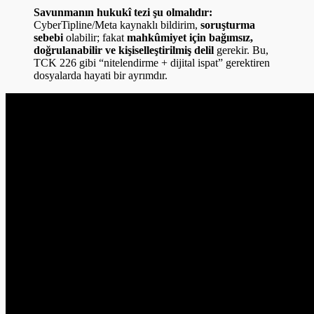
Savunmanın hukukî tezi şu olmalıdır:
CyberTipline/Meta kaynaklı bildirim,
soruşturma
sebebi
olabilir; fakat
mahkûmiyet için bağımsız,
doğrulanabilir ve kişiselleştirilmiş delil
gerekir. Bu,
TCK 226 gibi “nitelendirme + dijital ispat” gerektiren
dosyalarda hayati bir ayrımdır.