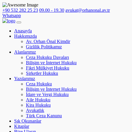
+90 532 282 25 23
09.00 - 19.30
avukat@orhanonal.av.tr
Whatsapp
Anasayfa
Hakkımızda
Av. Orhan Önal Kimdir
Gizlilik Politikamız
Alanlarımız
Ceza Hukuku Davaları
Bilişim ve İnternet Hukuku
Fikri Mülkiyet Hukuku
Şirketler Hukuku
Yazılarımız
Ceza Hukuku
Bilişim ve İnternet Hukuku
İdare ve Vergi Hukuku
Aile Hukuku
Kira Hukuku
Avukatlık
Türk Ceza Kanunu
Sık Okunanlar
Kitaplar
Bize Ulaşın