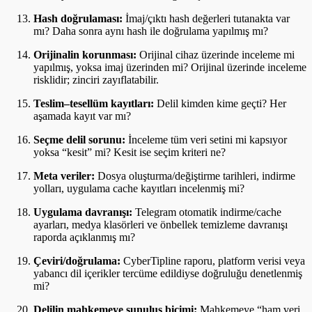
Hash doğrulaması:
İmaj/çıktı hash değerleri tutanakta var
mı? Daha sonra aynı hash ile doğrulama yapılmış mı?
Orijinalin korunması:
Orijinal cihaz üzerinde inceleme mi
yapılmış, yoksa imaj üzerinden mi? Orijinal üzerinde inceleme
risklidir; zinciri zayıflatabilir.
Teslim–tesellüm kayıtları:
Delil kimden kime geçti? Her
aşamada kayıt var mı?
Seçme delil sorunu:
İnceleme tüm veri setini mi kapsıyor
yoksa “kesit” mi? Kesit ise seçim kriteri ne?
Meta veriler:
Dosya oluşturma/değiştirme tarihleri, indirme
yolları, uygulama cache kayıtları incelenmiş mi?
Uygulama davranışı:
Telegram otomatik indirme/cache
ayarları, medya klasörleri ve önbellek temizleme davranışı
raporda açıklanmış mı?
Çeviri/doğrulama:
CyberTipline raporu, platform verisi veya
yabancı dil içerikler tercüme edildiyse doğruluğu denetlenmiş
mi?
Delilin mahkemeye sunuluş biçimi:
Mahkemeye “ham veri