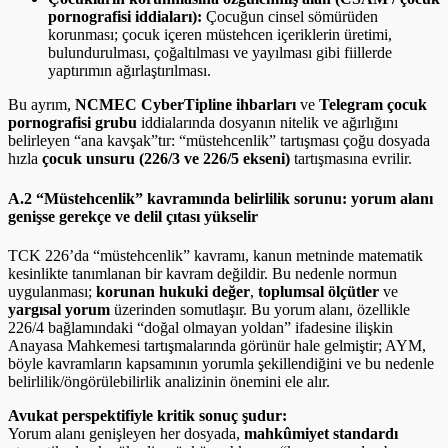
pornografisi iddiaları):
Çocuğun cinsel sömürüden
korunması; çocuk içeren müstehcen içeriklerin üretimi,
bulundurulması, çoğaltılması ve yayılması gibi fiillerde
yaptırımın ağırlaştırılması.
Bu ayrım,
NCMEC CyberTipline ihbarları
ve
Telegram çocuk
pornografisi grubu
iddialarında dosyanın nitelik ve ağırlığını
belirleyen “ana kavşak”tır: “müstehcenlik” tartışması çoğu dosyada
hızla
çocuk unsuru (226/3 ve 226/5 ekseni)
tartışmasına evrilir.
A.2 “Müstehcenlik” kavramında belirlilik sorunu: yorum alanı
genişse gerekçe ve delil çıtası yükselir
TCK 226’da “müstehcenlik” kavramı, kanun metninde matematik
kesinlikte tanımlanan bir kavram değildir. Bu nedenle normun
uygulanması;
korunan hukuki değer
,
toplumsal ölçütler
ve
yargısal yorum
üzerinden somutlaşır. Bu yorum alanı, özellikle
226/4 bağlamındaki “doğal olmayan yoldan” ifadesine ilişkin
Anayasa Mahkemesi tartışmalarında görünür hale gelmiştir; AYM,
böyle kavramların kapsamının yorumla şekillendiğini ve bu nedenle
belirlilik/öngörülebilirlik analizinin önemini ele alır.
Avukat perspektifiyle kritik sonuç şudur:
Yorum alanı genişleyen her dosyada,
mahkûmiyet standardı