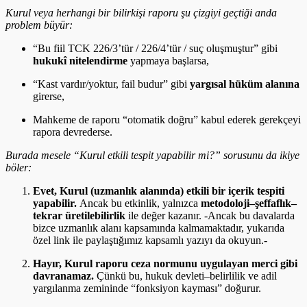
Kurul veya herhangi bir bilirkişi raporu şu çizgiyi geçtiği anda
problem büyür:
“Bu fiil TCK 226/3’tür / 226/4’tür / suç oluşmuştur” gibi
hukukî nitelendirme
yapmaya başlarsa,
“Kast vardır/yoktur, fail budur” gibi
yargısal hüküm alanına
girerse,
Mahkeme de raporu “otomatik doğru” kabul ederek gerekçeyi
rapora devrederse.
Burada mesele “Kurul etkili tespit yapabilir mi?” sorusunu da ikiye
böler:
Evet, Kurul (uzmanlık alanında) etkili bir içerik tespiti
yapabilir.
Ancak bu etkinlik, yalnızca
metodoloji–şeffaflık–
tekrar üretilebilirlik
ile değer kazanır. -Ancak bu davalarda
bizce uzmanlık alanı kapsamında kalmamaktadır, yukarıda
özel link ile paylaştığımız kapsamlı yazıyı da okuyun.-
Hayır, Kurul raporu ceza normunu uygulayan merci gibi
davranamaz.
Çünkü bu, hukuk devleti–belirlilik ve adil
yargılanma zemininde “fonksiyon kayması” doğurur.