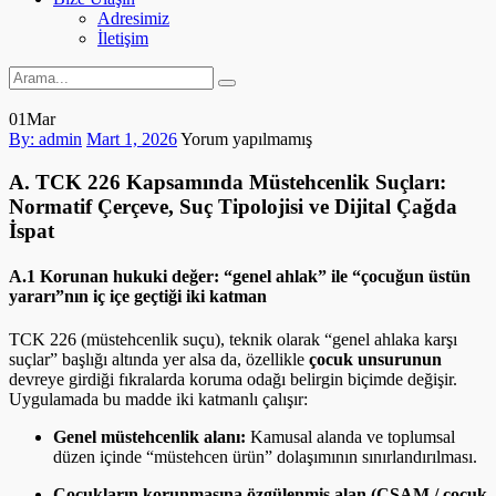
Adresimiz
İletişim
01
Mar
By: admin
Mart 1, 2026
Yorum yapılmamış
A. TCK 226 Kapsamında Müstehcenlik Suçları:
Normatif Çerçeve, Suç Tipolojisi ve Dijital Çağda
İspat
A.1 Korunan hukuki değer: “genel ahlak” ile “çocuğun üstün
yararı”nın iç içe geçtiği iki katman
TCK 226 (müstehcenlik suçu), teknik olarak “genel ahlaka karşı
suçlar” başlığı altında yer alsa da, özellikle
çocuk unsurunun
devreye girdiği fıkralarda koruma odağı belirgin biçimde değişir.
Uygulamada bu madde iki katmanlı çalışır:
Genel müstehcenlik alanı:
Kamusal alanda ve toplumsal
düzen içinde “müstehcen ürün” dolaşımının sınırlandırılması.
Çocukların korunmasına özgülenmiş alan (CSAM / çocuk