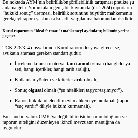
Bu noktada AYM’nin belirlilik/öngörülebilirlik tartışması pratikte şu
anlama gelir: Yorum alanı geniş bir kavramda (ör. 226/4) raporların
“hukukî sonuç” üretmesi, belirlilik sorununu büyütür; mahkemenin
gerekçeyi rapora yaslaması ise adil yargılanma bakımından risklidir.
Kurul raporunun “ideal formatı”: mahkemeyi aydınlatır, hükmün yerine
geçmez
TCK 226/3–4 dosyalarında Kurul raporu dosyaya girecekse,
avukatın araması gereken standart şudur:
İnceleme konusu materyal
tam tanımlı
olmalı (hangi dosya
seti, hangi içerikler, hangi tarih aralığı),
Kullanılan yöntem ve kriterler
açık
olmalı,
Sonuç
olgusal
olmalı (“şu nitelikleri taşıyor/taşımıyor”),
Rapor, hukuki nitelendirmeyi mahkemeye bırakmalı (rapor
“suç vardır” diliyle hüküm kurmamalı).
Bu standart yalnız CMK’ya değil; bilirkişinin sorumluluğunu ve
raporun niteliğini düzenleyen ikincil mevzuatın mantığına da
uygundur.