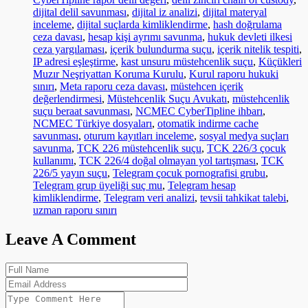
dijital delil savunması
,
dijital iz analizi
,
dijital materyal
inceleme
,
dijital suçlarda kimliklendirme
,
hash doğrulama
ceza davası
,
hesap kişi ayrımı savunma
,
hukuk devleti ilkesi
ceza yargılaması
,
içerik bulundurma suçu
,
içerik nitelik tespiti
,
IP adresi eşleştirme
,
kast unsuru müstehcenlik suçu
,
Küçükleri
Muzır Neşriyattan Koruma Kurulu
,
Kurul raporu hukuki
sınırı
,
Meta raporu ceza davası
,
müstehcen içerik
değerlendirmesi
,
Müstehcenlik Suçu Avukatı
,
müstehcenlik
suçu beraat savunması
,
NCMEC CyberTipline ihbarı
,
NCMEC Türkiye dosyaları
,
otomatik indirme cache
savunması
,
oturum kayıtları inceleme
,
sosyal medya suçları
savunma
,
TCK 226 müstehcenlik suçu
,
TCK 226/3 çocuk
kullanımı
,
TCK 226/4 doğal olmayan yol tartışması
,
TCK
226/5 yayın suçu
,
Telegram çocuk pornografisi grubu
,
Telegram grup üyeliği suç mu
,
Telegram hesap
kimliklendirme
,
Telegram veri analizi
,
tevsii tahkikat talebi
,
uzman raporu sınırı
Leave A Comment