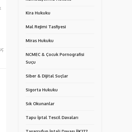
k
Kira Hukuku
Mal Rejimi Tasfiyesi
Miras Hukuku
uç
NCMEC & Çocuk Pornografisi
Suçu
Siber & Dijital Suçlar
Sigorta Hukuku
Sık Okunanlar
Tapu İptal Tescil Davaları
Tasarrufun İptali Davası İİK277