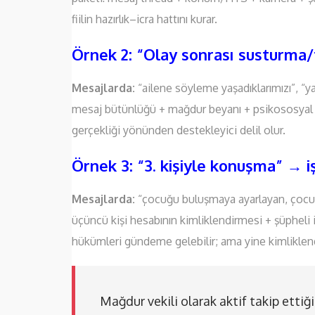
fiilin hazırlık–icra hattını kurar.
Örnek 2: “Olay sonrası susturma/t
Mesajlarda:
“ailene söyleme yaşadıklarımızı”, “ya
mesaj bütünlüğü + mağdur beyanı + psikososyal
gerçekliği yönünden destekleyici delil olur.
Örnek 3: “3. kişiyle konuşma” → 
Mesajlarda:
“çocuğu buluşmaya ayarlayan, çocuğu
üçüncü kişi hesabının kimliklendirmesi + şüpheli il
hükümleri gündeme gelebilir; ama yine kimliklen
Mağdur vekili olarak aktif takip etti