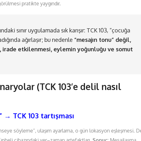
görülmesi pratikte yaygındır.
ındaki sınır uygulamada sık karışır: TCK 103, “çocuğa
adığında ağırlaşır; bu nedenle
“mesajın tonu” değil,
i, irade etkilenmesi, eylemin yoğunluğu ve somut
ryolar (TCK 103’e delil nasıl
” → TCK 103 tartışması
kimseye söyleme”, ulaşım ayarlama, o gün lokasyon eşleşmesi. De
heli cihazındaki yer–zaman artefaktları.
Sonuç:
Mesajlaşma,