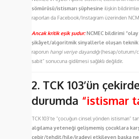
sömürüsü/istismarı şüphesine
ilişkin bildiriml
raporları da Facebook/Instagram üzerinden NCMEC
Ancak kritik eşik şudur:
NCMEC bildirimi “olay
şikâyet/algoritmik sinyallerle oluşan teknik
raporun
hangi veriye dayandığı
(hesap/oturum/ci
sabit” sonucuna gidilmesi sağlıklı değildir.
2. TCK 103’ün çekird
durumda
“istismar t
TCK 103’te “çocuğun cinsel yönden istismarı” tan
algılama yeteneği gelişmemiş çocuklara karşı
cebir/tehdit/hile/iradeyi etkileyen başka ne