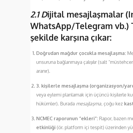
2.1 D
ijital mesajlaşmalar
WhatsApp/Telegram vb.) T
şekilde karşına çıkar:
Doğrudan mağdur çocukla mesajlaşma:
Mes
unsuruna bağlanmaya çalışılır (salt “müstehcen
aranır).
3. kişilerle mesajlaşma (organizasyon/ya
veya eylemi planlamak için üçüncü kişilerle ku
hükümler). Burada
mesajlaşma
, çoğu kez
kas
NCMEC raporunun “ekleri”:
Rapor, bazen me
etkinliği
(ör. platform içi tespit) üzerinden y