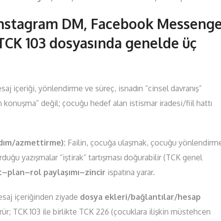
 (Instagram DM, Facebook Messenge
CK 103 dosyasında genelde üç
aj içeriği, yönlendirme ve süreç, isnadın “cinsel davranış”
 konuşma” değil; çocuğu hedef alan istismar iradesi/fiil hattı
rdım/azmettirme):
Failin, çocuğa ulaşmak, çocuğu yönlendirm
rduğu yazışmalar “iştirak” tartışması doğurabilir (TCK genel
t–plan–rol paylaşımı–zincir
ispatına yarar.
saj içeriğinden ziyade
dosya ekleri/bağlantılar/hesap
ürür; TCK 103 ile birlikte TCK 226 (çocuklara ilişkin müstehcen