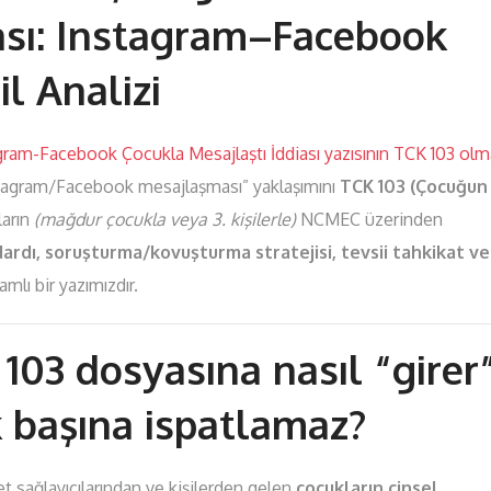
ası: Instagram–Facebook
il Analizi
ram-Facebook Çocukla Mesajlaştı İddiası yazısının TCK 103 olm
agram/Facebook mesajlaşması” yaklaşımını
TCK 103 (Çocuğun
arın
(mağdur çocukla veya 3. kişilerle)
NCMEC üzerinden
ndardı, soruşturma/kovuşturma stratejisi, tevsii tahkikat ve
amlı bir yazımızdır.
103 dosyasına nasıl “girer”
ek başına ispatlamaz?
 sağlayıcılarından ve kişilerden gelen
çocukların cinsel