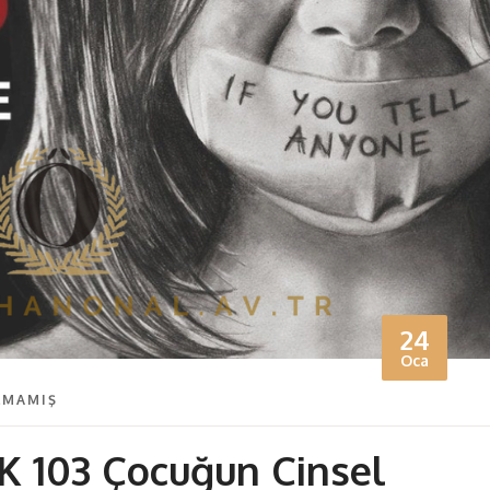
24
Oca
LMAMIŞ
K 103 Çocuğun Cinsel