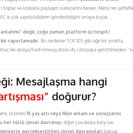
eri toplar ve kollukla paylaşım süreçlerini besler. Meta’nın şeffaflı
’e çok sayıda bildirim gönderildiğini ortaya koyar.
 anlatımı” değil; çoğu zaman platform içi tespit/
 bir raporlamadır.
Bu nedenle TCK 103 gibi ağır bir isnatta,
haz/ek dosya/hash/mesaj dizisi vb.) dosyaya getirtilmeden “s
eği: Mesajlaşma hangi
artışması”
doğurur?
ımı, (özetle)
15 yaş altı veya fiilin anlam ve sonuçlarını
 her türlü cinsel davranışı
; diğer çocuklara karşı ise
denlerle gerçekleştirilen cinsel davranışları
kapsar.