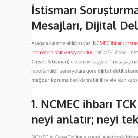
İstismarı Soruşturm
Mesajları, Dijital Del
Aşağıda kaleme aldığım yazı
NCMEC İhbarı; Instag
ihtimaline dair versiyonudur.
“NCMEC ihbarı–Inst
Cinsel İstismarı)
eksenine taşıyan, “mesajlaşmal
raporlandığı” senaryolara göre
dijital delil sta
mağdur koruma
başlıklarını birlikte ele alan kaps
1. NCMEC ihbarı TCK 
neyi anlatır; neyi t
NCMEC’in CyberTipline sistemi, elektronik hizmet