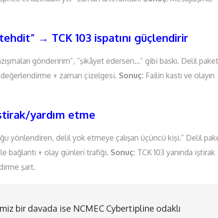
ehdit” → TCK 103 ispatını güçlendirir
zışmaları gönderirim”, “şikâyet edersen…” gibi baskı. Delil paket
 değerlendirme + zaman çizelgesi.
Sonuç:
Failin kastı ve olayın
iştirak/yardım etme
 yönlendiren, delil yok etmeye çalışan üçüncü kişi.” Delil pake
e bağlantı + olay günleri trafiği.
Sonuç:
TCK 103 yanında iştirak
dirme şart.
ğimiz bir davada ise NCMEC Cybertipline odaklı