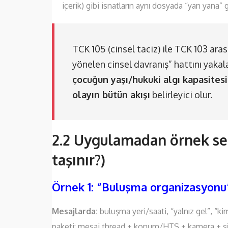
içerik) gibi isnatların aynı dosyada “yan yana” 
TCK 105 (cinsel taciz) ile TCK 103 aras
yönelen cinsel davranış” hattını yakal
çocuğun yaşı/hukuki algı kapasites
olayın bütün akışı
belirleyici olur.
2.2 Uygulamadan örnek sena
taşınır?)
Örnek 1: “Buluşma organizasyonu
Mesajlarda:
buluşma yeri/saati, “yalnız gel”, “
paketi: mesaj thread + konum/HTS + kamera + şüp