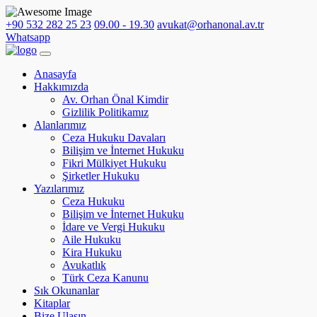
+90 532 282 25 23
09.00 - 19.30
avukat@orhanonal.av.tr
Whatsapp
Anasayfa
Hakkımızda
Av. Orhan Önal Kimdir
Gizlilik Politikamız
Alanlarımız
Ceza Hukuku Davaları
Bilişim ve İnternet Hukuku
Fikri Mülkiyet Hukuku
Şirketler Hukuku
Yazılarımız
Ceza Hukuku
Bilişim ve İnternet Hukuku
İdare ve Vergi Hukuku
Aile Hukuku
Kira Hukuku
Avukatlık
Türk Ceza Kanunu
Sık Okunanlar
Kitaplar
Bize Ulaşın