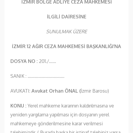
İZMİR BÖLGE ADLİYE CEZA MAHKEMESİ
İLGİLİ DAİRESİNE
SUNULMAK ÜZERE
İZMİR 12 AĞIR CEZA MAHKEMESİ BAŞKANLIĞI’NA
DOSYA NO :
201./……
SANIK : ………………………….
AVUKATI:
Avukat Orhan ÖNAL (
İzmir Barosu)
KONU :
Yerel mahkeme kararının kaldırılmasına ve
yeniden yargılama yapılması için dosyanın yerel
mahkemeye gönderilmesine karar verilmesi
talebimizdir. ( Burada başka bir istinaf talebiniz varsa