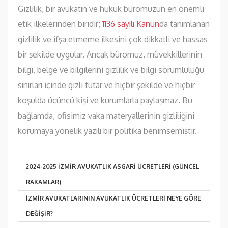
Gizlilik, bir avukatın ve hukuk büromuzun en önemli
etik ilkelerinden biridir;
1136 sayılı Kanun
da tanımlanan
gizlilik ve ifşa etmeme ilkesini çok dikkatli ve hassas
bir şekilde uygular. Ancak büromuz, müvekkillerinin
bilgi, belge ve bilgilerini gizlilik ve bilgi sorumluluğu
sınırları içinde gizli tutar ve hiçbir şekilde ve hiçbir
koşulda üçüncü kişi ve kurumlarla paylaşmaz. Bu
bağlamda, ofisimiz vaka materyallerinin gizliliğini
korumaya yönelik yazılı bir politika benimsemiştir.
2024-2025 İZMIR AVUKATLIK ASGARI ÜCRETLERI (GÜNCEL
RAKAMLAR)
İZMIR AVUKATLARININ AVUKATLIK ÜCRETLERI NEYE GÖRE
DEĞIŞIR?