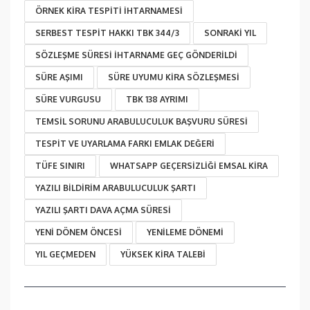
ÖRNEK KİRA TESPİTİ İHTARNAMESİ
SERBEST TESPIT HAKKI TBK 344/3
SONRAKI YIL
SÖZLEŞME SÜRESI IHTARNAME GEÇ GÖNDERILDI
SÜRE AŞIMI
SÜRE UYUMU KIRA SÖZLEŞMESI
SÜRE VURGUSU
TBK 138 AYRIMI
TEMSIL SORUNU ARABULUCULUK BAŞVURU SÜRESI
TESPIT VE UYARLAMA FARKI EMLAK DEĞERI
TÜFE SINIRI
WHATSAPP GEÇERSIZLIĞI EMSAL KIRA
YAZILI BILDIRIM ARABULUCULUK ŞARTI
YAZILI ŞARTI DAVA AÇMA SÜRESI
YENI DÖNEM ÖNCESI
YENILEME DÖNEMI
YIL GEÇMEDEN
YÜKSEK KIRA TALEBI