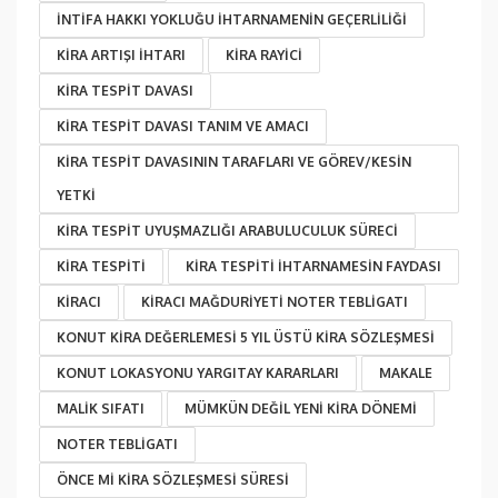
INTIFA HAKKI YOKLUĞU IHTARNAMENIN GEÇERLILIĞI
KIRA ARTIŞI IHTARI
KIRA RAYICI
KIRA TESPIT DAVASI
KİRA TESPİT DAVASI TANIM VE AMACI
KİRA TESPİT DAVASININ TARAFLARI VE GÖREV/KESİN
YETKİ
KIRA TESPIT UYUŞMAZLIĞI ARABULUCULUK SÜRECI
KIRA TESPITI
KİRA TESPİTİ İHTARNAMESİN FAYDASI
KIRACI
KIRACI MAĞDURIYETI NOTER TEBLIGATI
KONUT KIRA DEĞERLEMESI 5 YIL ÜSTÜ KIRA SÖZLEŞMESI
KONUT LOKASYONU YARGITAY KARARLARI
MAKALE
MALIK SIFATI
MÜMKÜN DEĞIL YENI KIRA DÖNEMI
NOTER TEBLIGATI
ÖNCE MI KIRA SÖZLEŞMESI SÜRESI