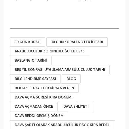
30 GÜN KURALI
30 GÜN KURALI NOTER IHTARI
ARABULUCULUK ZORUNLULUĞU TBK 345
BAŞLANGIÇ TARIHI
BEŞ YIL SONRASI UYGULAMA ARABULUCULUK TARIHI
BILGILENDIRME SAYFASI
BLOG
BÖLGESEL RAYIÇLER KIRAYA VEREN
DAVA AÇMA SÜRESI KIRA DÖNEMI
DAVA AÇMADAN ÖNCE
DAVA EHLIYETI
DAVA REDDI GEÇMIŞ DÖNEM
DAVA ŞARTI OLARAK ARABULUCULUK RAYIÇ KIRA BEDELI