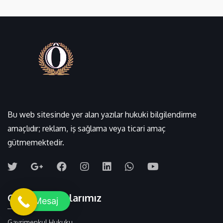
Bu web sitesinde yer alan yazılar hukuki bilgilendirme
amaçlıdır; reklam, iş sağlama veya ticari amaç
gütmemektedir.
Çalışma Alanlarımız
Mesaj
Gayrimenkul Hukuku