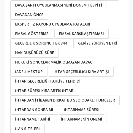
DAVA ŞARTI UYGULANMASI YENI DÖNEM TESPITI
DAVADAN ÖNCE
EKSPERTIZ RAPORU UYGULAMA HATALARI
EMSAL GÖSTERME
EMSAL KARŞILAŞTIRMASI
GEÇERLILIK SORUNU TBK 344
GERIYE YÜRÜYEN ETKI
HAK DÜŞÜRÜCÜ SÜRE
HUKUKI SONUÇLAR MALIK OLMAYAN DAVACI
IADELI MEKTUP
IHTAR GEÇERLILIĞI KIRA ARTIŞI
IHTAR GEÇERLILIĞI TAHLIYE TEHDIDI
IHTAR SÜRESI KIRA ARTIŞ IHTARI
IHTARDAN ITIBAREN DIKKAT BU SEO ODAKLI TÜMCELER
IHTARDAN SONRA MI
IHTARNAME SÜRESI
IHTARNAME TARIHI
IHTARNAMENIN ÖNEMI
ILAN SITELERI