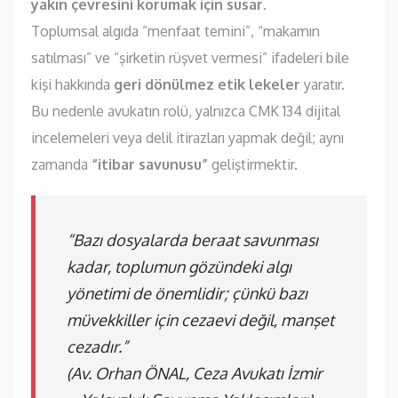
yakın çevresini korumak için susar.
Toplumsal algıda “menfaat temini”, “makamın
satılması” ve “şirketin rüşvet vermesi” ifadeleri bile
kişi hakkında
geri dönülmez etik lekeler
yaratır.
Bu nedenle avukatın rolü, yalnızca CMK 134 dijital
incelemeleri veya delil itirazları yapmak değil; aynı
zamanda
“itibar savunusu”
geliştirmektir.
“Bazı dosyalarda beraat savunması
kadar, toplumun gözündeki algı
yönetimi de önemlidir; çünkü bazı
müvekkiller için cezaevi değil, manşet
cezadır.”
(Av. Orhan ÖNAL, Ceza Avukatı İzmir