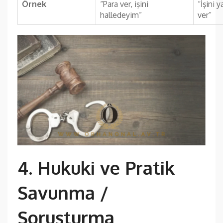
Örnek
“Para ver, işini
“İşini
halledeyim”
ver”
4. Hukuki ve Pratik
Savunma /
Soruşturma