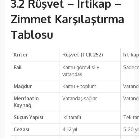
3.2 Rüşvet – İrtikap –
Zimmet Karşılaştırma
Tablosu
Kriter
Rüşvet (TCK 252)
İrtika
Fail
Kamu görevlisi +
Sadece
vatandaş
Mağdur
Kamu + toplum
Vatand
Menfaatin
Vatandaş sağlar
Vatanda
Kaynağı
Suçun Yapısı
İki taraflı
Tek tar
Cezası
4-12 yıl
5-20 yı