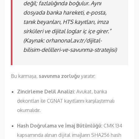
değil; fazlalığında boğulur. Aynı
dosyada banka hareketi, e-posta,
tanık beyanları, HTS kayıtları, imza
sirküleri ve dijital loglar iç içe girer.”
(Kaynak:
orhanonal.av.tr/dijital-
bilisim-delilleri-ve-savunma-stratejisi
)
Bu karmaşa,
savunma zorluğu
yaratır:
Zincirleme Delil Analizi:
Avukat, banka
dekontları ile CGNAT kayıtlarını karşılaştırmalı
okumalıdır.
Hash Doğrulama ve İmaj Bütünlüğü:
CMK 134
kapsamında alınan dijital imajların SHA256 hash