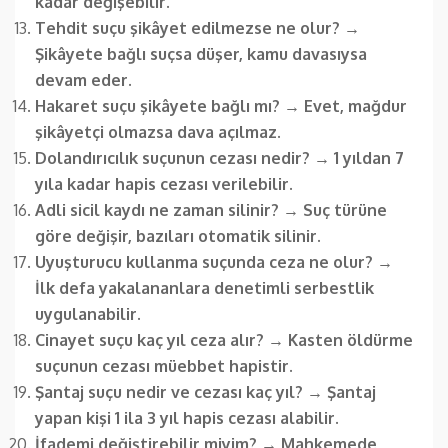
kadar değişebilir.
Tehdit suçu şikâyet edilmezse ne olur?
→
Şikâyete bağlı suçsa düşer, kamu davasıysa
devam eder.
Hakaret suçu şikâyete bağlı mı?
→
Evet, mağdur
şikâyetçi olmazsa dava açılmaz.
Dolandırıcılık suçunun cezası nedir?
→
1 yıldan 7
yıla kadar hapis cezası verilebilir.
Adli sicil kaydı ne zaman silinir?
→
Suç türüne
göre değişir, bazıları otomatik silinir.
Uyuşturucu kullanma suçunda ceza ne olur?
→
İlk defa yakalananlara denetimli serbestlik
uygulanabilir.
Cinayet suçu kaç yıl ceza alır?
→
Kasten öldürme
suçunun cezası müebbet hapistir.
Şantaj suçu nedir ve cezası kaç yıl?
→
Şantaj
yapan kişi 1 ila 3 yıl hapis cezası alabilir.
İfademi değiştirebilir miyim?
→
Mahkemede