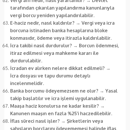
Vergi affı nedir, nasıl yararlanılır?
→
Devlet
tarafından çıkarılan yapılandırma kanunlarıyla
vergi borcu yeniden yapılandırılabilir.
E-haciz nedir, nasıl kaldırılır?
→
Vergi veya icra
borcuna istinaden banka hesaplarına bloke
konmasıdır, ödeme veya itirazla kaldırılabilir.
İcra takibi nasıl durdurulur?
→
Borcun ödenmesi,
itiraz edilmesi veya mahkeme kararı ile
durdurulabilir.
İcradan ev alırken nelere dikkat edilmeli?
→
İcra dosyası ve tapu durumu detaylı
incelenmelidir.
Banka borcumu ödeyemezsem ne olur?
→
Yasal
takip başlatılır ve icra işlemi uygulanabilir.
Maaşa haciz konulursa ne kadar kesilir?
→
Kanunen maaşın en fazla %25’i haczedilebilir.
İflas süreci nasıl işler?
→
Şirketlerin veya
şahısların borçlarını ödeyememesi halinde iflas