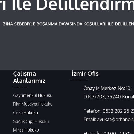
ı İle Delillendir
ZINA SEBEBIYLE BOŞANMA DAVASINDA KOŞULLARI İLE DELILLE
Çalışma
İzmir Ofis
Alanlarımız
Önay İş Merkez No: 10
Gayrimenkul Hukuku
D:K:7/703, 35240 Konak
Fikri Mülkiyet Hukuku
Telefon:
0532 282 25 2
Ceza Hukuku
Email:
avukat@orhanonal
Sağlık (Tıp) Hukuku
Miras Hukuku
Hafta İçi: 09:00 - 19.30