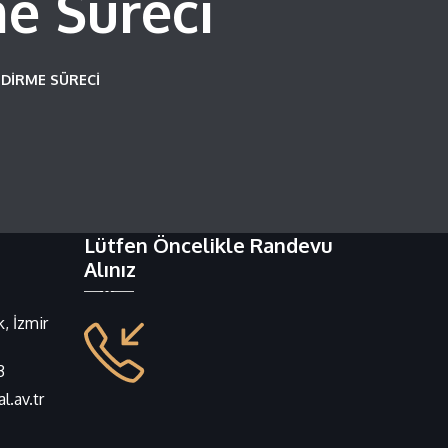
me Süreci
NDIRME SÜRECI
Lütfen Öncelikle Randevu
Alınız
, İzmir
3
.av.tr