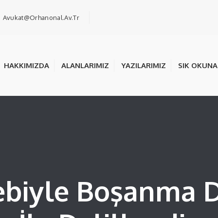
Avukat@orhanonal.av.tr
HAKKIMIZDA
ALANLARIMIZ
YAZILARIMIZ
SIK OKUN
ebiyle Boşanma 